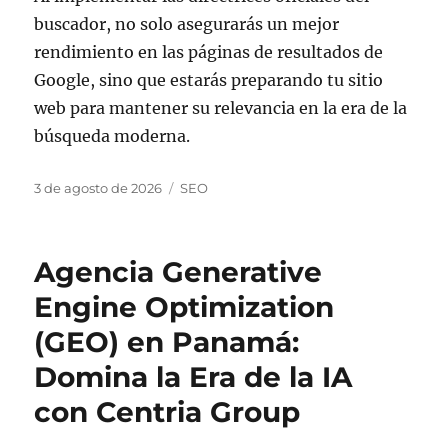
buscador, no solo asegurarás un mejor
rendimiento en las páginas de resultados de
Google, sino que estarás preparando tu sitio
web para mantener su relevancia en la era de la
búsqueda moderna.
Publicado
Categorías
3 de agosto de 2026
SEO
el
Agencia Generative
Engine Optimization
(GEO) en Panamá:
Domina la Era de la IA
con Centria Group