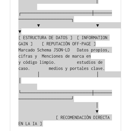
                                 │

┌────────────────────────┼──────
──────────────────┐

        ▼                        ▼                        
▼

[ ESTRUCTURA DE DATOS ]  [ INFORMATION 
GAIN ]    [ REPUTACIÓN OFF-PAGE ]

Marcado Schema JSON-LD   Datos propios, 
cifras y  Menciones de marca en

y código limpio.         estudios de 
caso.        medios y portales clave.

        │                        │                        
│

└────────────────────────┼──────
──────────────────┘

                                 │

                                 ▼

                [ RECOMENDACIÓN DIRECTA 