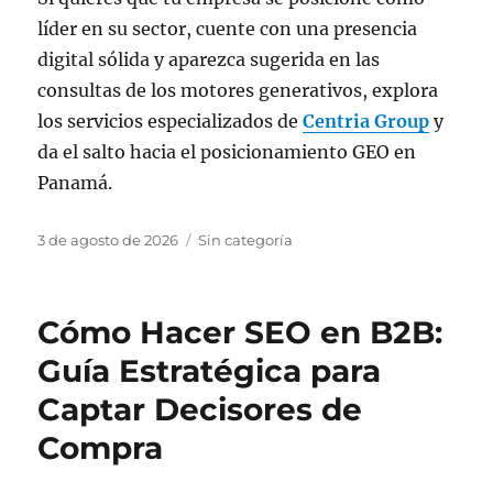
líder en su sector, cuente con una presencia
digital sólida y aparezca sugerida en las
consultas de los motores generativos, explora
los servicios especializados de
Centria Group
y
da el salto hacia el posicionamiento GEO en
Panamá.
Publicado
Categorías
3 de agosto de 2026
Sin categoría
el
Cómo Hacer SEO en B2B:
Guía Estratégica para
Captar Decisores de
Compra