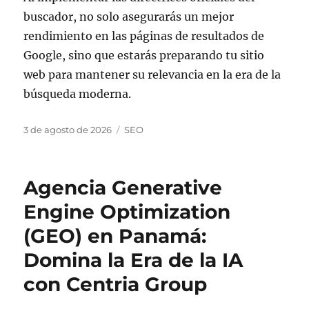
buscador, no solo asegurarás un mejor
rendimiento en las páginas de resultados de
Google, sino que estarás preparando tu sitio
web para mantener su relevancia en la era de la
búsqueda moderna.
Publicado
Categorías
3 de agosto de 2026
SEO
el
Agencia Generative
Engine Optimization
(GEO) en Panamá:
Domina la Era de la IA
con Centria Group