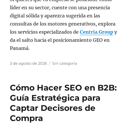
líder en su sector, cuente con una presencia
digital sólida y aparezca sugerida en las
consultas de los motores generativos, explora
los servicios especializados de
Centria Group
y
da el salto hacia el posicionamiento GEO en
Panamá.
Publicado
Categorías
3 de agosto de 2026
Sin categoría
el
Cómo Hacer SEO en B2B:
Guía Estratégica para
Captar Decisores de
Compra