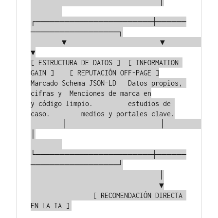
                                 │

┌────────────────────────┼──────
──────────────────┐

        ▼                        ▼                        
▼

[ ESTRUCTURA DE DATOS ]  [ INFORMATION 
GAIN ]    [ REPUTACIÓN OFF-PAGE ]

Marcado Schema JSON-LD   Datos propios, 
cifras y  Menciones de marca en

y código limpio.         estudios de 
caso.        medios y portales clave.

        │                        │                        
│

└────────────────────────┼──────
──────────────────┘

                                 │

                                 ▼

                [ RECOMENDACIÓN DIRECTA 