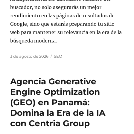
buscador, no solo asegurarás un mejor
rendimiento en las páginas de resultados de
Google, sino que estarás preparando tu sitio
web para mantener su relevancia en la era de la
búsqueda moderna.
Publicado
Categorías
3 de agosto de 2026
SEO
el
Agencia Generative
Engine Optimization
(GEO) en Panamá:
Domina la Era de la IA
con Centria Group