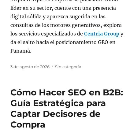
líder en su sector, cuente con una presencia
digital sólida y aparezca sugerida en las
consultas de los motores generativos, explora
los servicios especializados de
Centria Group
y
da el salto hacia el posicionamiento GEO en
Panamá.
Publicado
Categorías
3 de agosto de 2026
Sin categoría
el
Cómo Hacer SEO en B2B:
Guía Estratégica para
Captar Decisores de
Compra