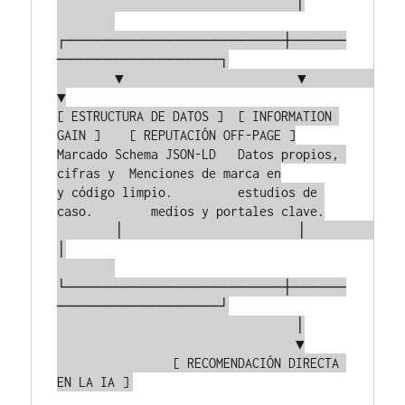
                                 │

┌────────────────────────┼──────
──────────────────┐

        ▼                        ▼                        
▼

[ ESTRUCTURA DE DATOS ]  [ INFORMATION 
GAIN ]    [ REPUTACIÓN OFF-PAGE ]

Marcado Schema JSON-LD   Datos propios, 
cifras y  Menciones de marca en

y código limpio.         estudios de 
caso.        medios y portales clave.

        │                        │                        
│

└────────────────────────┼──────
──────────────────┘

                                 │

                                 ▼

                [ RECOMENDACIÓN DIRECTA 