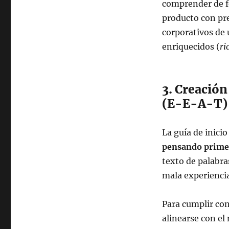
comprender de fo
producto con prec
corporativos de 
enriquecidos (
ri
3. Creación
(E-E-A-T)
La guía de inici
pensando primer
texto de palabras
mala experiencia
Para cumplir con
alinearse con e