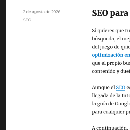
SEO para
Publicado
3 de agosto de 2026
el
Categorías
SEO
Si quieres que t
búsqueda, el mej
del juego de qui
optimización en
que el propio bu
contenido y due
Aunque el
SEO
e
llegada de la Int
la guía de Googl
para cualquier pr
A continuación, 