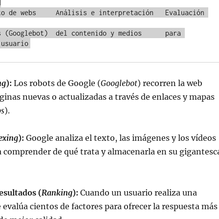


to de webs     Análisis e interpretación   Evaluación 
s (Googlebot)  del contenido y medios      para 
ng
):
Los robots de Google (
Googlebot
) recorren la web
inas nuevas o actualizadas a través de enlaces y mapas
ps
).
exing
):
Google analiza el texto, las imágenes y los vídeos
a comprender de qué trata y almacenarla en su gigantesc
esultados (
Ranking
):
Cuando un usuario realiza una
 evalúa cientos de factores para ofrecer la respuesta más