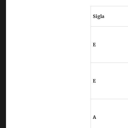
Sigla
E
E
A