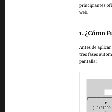
principiantes ofi
web.
1. ¿Cómo F
Antes de aplicar
tres fases autom
pantalla:
                      [ EL 
             
┌─────────
         ▼                         ▼                         ▼

   [ RASTREO ]               [ INDEXACIÓN ]            [ 