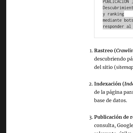
PUBLICACIÓN ]
Descubrimien
y ranking

mediante bot
Rastreo (
Crawli
descubriendo pág
del sitio (
sitema
Indexación (
Ind
de la página par
base de datos.
Publicación de r
consulta, Google