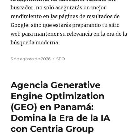
buscador, no solo asegurarás un mejor
rendimiento en las páginas de resultados de
Google, sino que estarás preparando tu sitio
web para mantener su relevancia en la era de la
búsqueda moderna.
Publicado
Categorías
3 de agosto de 2026
SEO
el
Agencia Generative
Engine Optimization
(GEO) en Panamá:
Domina la Era de la IA
con Centria Group