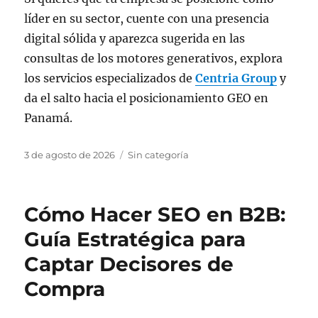
líder en su sector, cuente con una presencia
digital sólida y aparezca sugerida en las
consultas de los motores generativos, explora
los servicios especializados de
Centria Group
y
da el salto hacia el posicionamiento GEO en
Panamá.
Publicado
Categorías
3 de agosto de 2026
Sin categoría
el
Cómo Hacer SEO en B2B:
Guía Estratégica para
Captar Decisores de
Compra