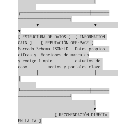
                                 │

┌────────────────────────┼──────
──────────────────┐

        ▼                        ▼                        
▼

[ ESTRUCTURA DE DATOS ]  [ INFORMATION 
GAIN ]    [ REPUTACIÓN OFF-PAGE ]

Marcado Schema JSON-LD   Datos propios, 
cifras y  Menciones de marca en

y código limpio.         estudios de 
caso.        medios y portales clave.

        │                        │                        
│

└────────────────────────┼──────
──────────────────┘

                                 │

                                 ▼

                [ RECOMENDACIÓN DIRECTA 