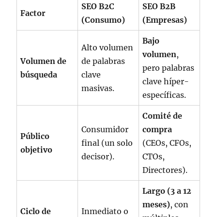
SEO B2C
SEO B2B
Factor
(Consumo)
(Empresas)
Bajo
Alto volumen
volumen
,
Volumen de
de palabras
pero palabras
búsqueda
clave
clave híper-
masivas.
específicas.
Comité de
Consumidor
compra
Público
final (un solo
(CEOs, CFOs,
objetivo
decisor).
CTOs,
Directores).
Largo (3 a 12
meses)
, con
Ciclo de
Inmediato o