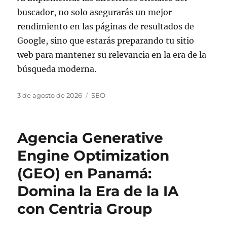
buscador, no solo asegurarás un mejor
rendimiento en las páginas de resultados de
Google, sino que estarás preparando tu sitio
web para mantener su relevancia en la era de la
búsqueda moderna.
Publicado
Categorías
3 de agosto de 2026
SEO
el
Agencia Generative
Engine Optimization
(GEO) en Panamá:
Domina la Era de la IA
con Centria Group