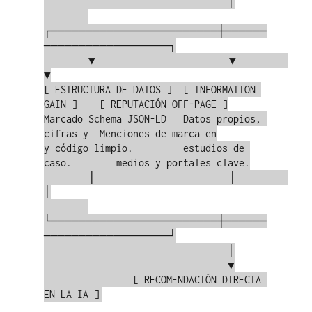
                                 │

┌────────────────────────┼──────
──────────────────┐

        ▼                        ▼                        
▼

[ ESTRUCTURA DE DATOS ]  [ INFORMATION 
GAIN ]    [ REPUTACIÓN OFF-PAGE ]

Marcado Schema JSON-LD   Datos propios, 
cifras y  Menciones de marca en

y código limpio.         estudios de 
caso.        medios y portales clave.

        │                        │                        
│

└────────────────────────┼──────
──────────────────┘

                                 │

                                 ▼

                [ RECOMENDACIÓN DIRECTA 