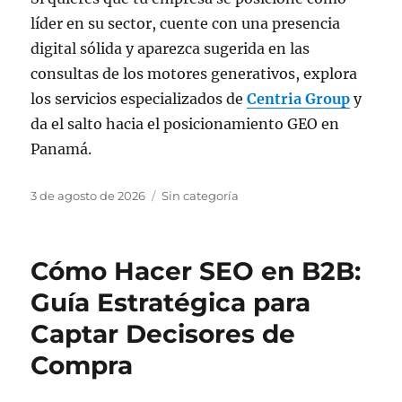
líder en su sector, cuente con una presencia
digital sólida y aparezca sugerida en las
consultas de los motores generativos, explora
los servicios especializados de
Centria Group
y
da el salto hacia el posicionamiento GEO en
Panamá.
Publicado
Categorías
3 de agosto de 2026
Sin categoría
el
Cómo Hacer SEO en B2B:
Guía Estratégica para
Captar Decisores de
Compra