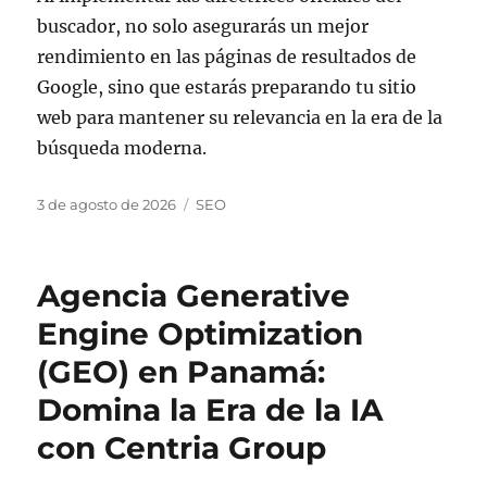
buscador, no solo asegurarás un mejor
rendimiento en las páginas de resultados de
Google, sino que estarás preparando tu sitio
web para mantener su relevancia en la era de la
búsqueda moderna.
Publicado
Categorías
3 de agosto de 2026
SEO
el
Agencia Generative
Engine Optimization
(GEO) en Panamá:
Domina la Era de la IA
con Centria Group