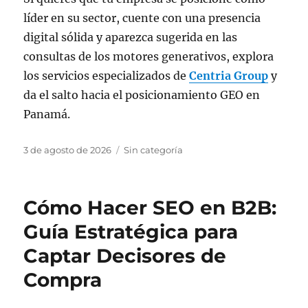
líder en su sector, cuente con una presencia
digital sólida y aparezca sugerida en las
consultas de los motores generativos, explora
los servicios especializados de
Centria Group
y
da el salto hacia el posicionamiento GEO en
Panamá.
Publicado
Categorías
3 de agosto de 2026
Sin categoría
el
Cómo Hacer SEO en B2B:
Guía Estratégica para
Captar Decisores de
Compra