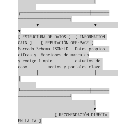
                                 │

┌────────────────────────┼──────
──────────────────┐

        ▼                        ▼                        
▼

[ ESTRUCTURA DE DATOS ]  [ INFORMATION 
GAIN ]    [ REPUTACIÓN OFF-PAGE ]

Marcado Schema JSON-LD   Datos propios, 
cifras y  Menciones de marca en

y código limpio.         estudios de 
caso.        medios y portales clave.

        │                        │                        
│

└────────────────────────┼──────
──────────────────┘

                                 │

                                 ▼

                [ RECOMENDACIÓN DIRECTA 