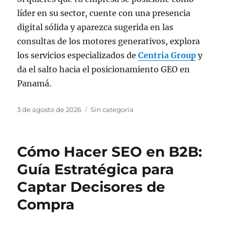
líder en su sector, cuente con una presencia
digital sólida y aparezca sugerida en las
consultas de los motores generativos, explora
los servicios especializados de
Centria Group
y
da el salto hacia el posicionamiento GEO en
Panamá.
Publicado
Categorías
3 de agosto de 2026
Sin categoría
el
Cómo Hacer SEO en B2B:
Guía Estratégica para
Captar Decisores de
Compra