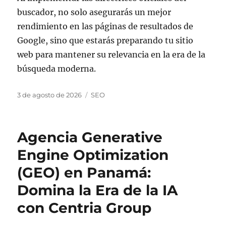
buscador, no solo asegurarás un mejor
rendimiento en las páginas de resultados de
Google, sino que estarás preparando tu sitio
web para mantener su relevancia en la era de la
búsqueda moderna.
Publicado
Categorías
3 de agosto de 2026
SEO
el
Agencia Generative
Engine Optimization
(GEO) en Panamá:
Domina la Era de la IA
con Centria Group