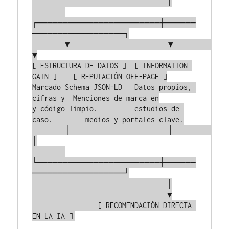
                                 │

┌────────────────────────┼──────
──────────────────┐

        ▼                        ▼                        
▼

[ ESTRUCTURA DE DATOS ]  [ INFORMATION 
GAIN ]    [ REPUTACIÓN OFF-PAGE ]

Marcado Schema JSON-LD   Datos propios, 
cifras y  Menciones de marca en

y código limpio.         estudios de 
caso.        medios y portales clave.

        │                        │                        
│

└────────────────────────┼──────
──────────────────┘

                                 │

                                 ▼

                [ RECOMENDACIÓN DIRECTA 