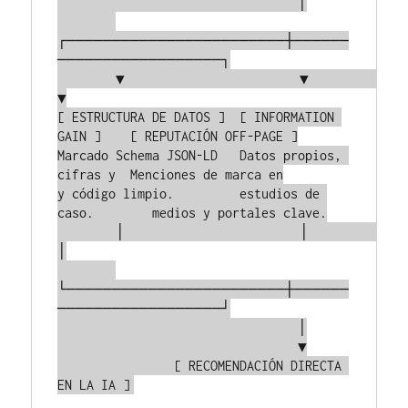
                                 │

┌────────────────────────┼──────
──────────────────┐

        ▼                        ▼                        
▼

[ ESTRUCTURA DE DATOS ]  [ INFORMATION 
GAIN ]    [ REPUTACIÓN OFF-PAGE ]

Marcado Schema JSON-LD   Datos propios, 
cifras y  Menciones de marca en

y código limpio.         estudios de 
caso.        medios y portales clave.

        │                        │                        
│

└────────────────────────┼──────
──────────────────┘

                                 │

                                 ▼

                [ RECOMENDACIÓN DIRECTA 