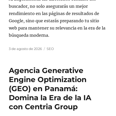
buscador, no solo asegurarás un mejor
rendimiento en las páginas de resultados de
Google, sino que estarás preparando tu sitio
web para mantener su relevancia en la era de la
búsqueda moderna.
Publicado
Categorías
3 de agosto de 2026
SEO
el
Agencia Generative
Engine Optimization
(GEO) en Panamá:
Domina la Era de la IA
con Centria Group