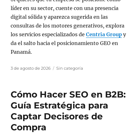
líder en su sector, cuente con una presencia
digital sólida y aparezca sugerida en las
consultas de los motores generativos, explora
los servicios especializados de
Centria Group
y
da el salto hacia el posicionamiento GEO en
Panamá.
Publicado
Categorías
3 de agosto de 2026
Sin categoría
el
Cómo Hacer SEO en B2B:
Guía Estratégica para
Captar Decisores de
Compra